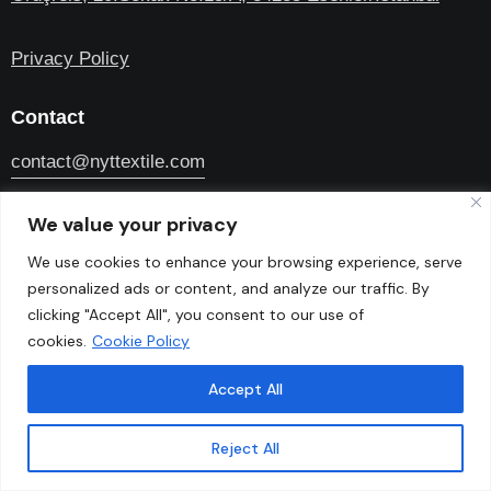
Privacy Policy
Contact
contact@nyttextile.com
0380 735 30 10
We value your privacy
We use cookies to enhance your browsing experience, serve
personalized ads or content, and analyze our traffic. By
clicking "Accept All", you consent to our use of
cookies.
Cookie Policy
Home
About Us
Processes
What We Do
Accept All
© 2026. All Rights Reserved. Made
NYT TEXTILE
with passion by
.
Reject All
2Bee Digital