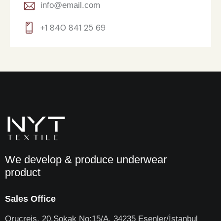
info@email.com
+1 840 841 25 69
We develop & produce underwear
product
Sales Office
Oruçreis, 20.Sokak No:15/A, 34235 Esenler/İstanbul